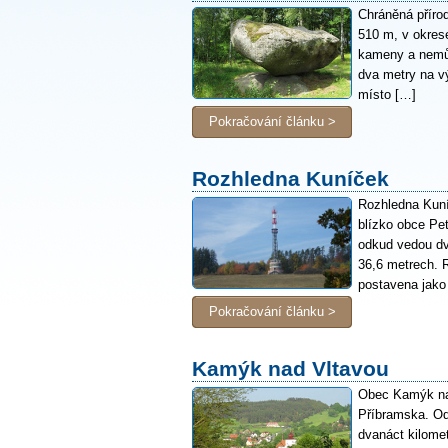
Chráněná příro
510 m, v okres
kameny a nemůže
dva metry na v
místo […]
Pokračování článku >
Rozhledna Kuníček
Rozhledna Kuní
blízko obce Pet
odkud vedou dv
36,6 metrech. 
postavena jako
Pokračování článku >
Kamýk nad Vltavou
Obec Kamýk nad
Příbramska. Od
dvanáct kilome