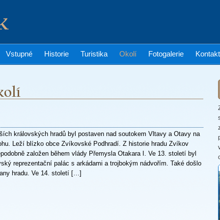
Vstupné
Historie
Turistika
Okolí
Fotogalerie
Kontakt
rších královských hradů byl postaven nad soutokem Vltavy a Otavy na
hu. Leží blízko obce Zvíkovské Podhradí. Z historie hradu Zvíkov
ěpodobně založen během vlády Přemysla Otakara I. Ve 13. století byl
ovský reprezentační palác s arkádami a trojbokým nádvořím. Také došlo
any hradu. Ve 14. století […]