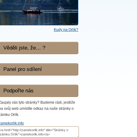
Kudy na Orlík?
Věděli jste, že… ?
Panel pro sdílení
Podpořte nás
Zaujaly vás tyto stránky? Budeme rádi, jestliže
na svůj web umístíte odkaz na naše stránky o
zámku Orlík.
zamekorlik.info