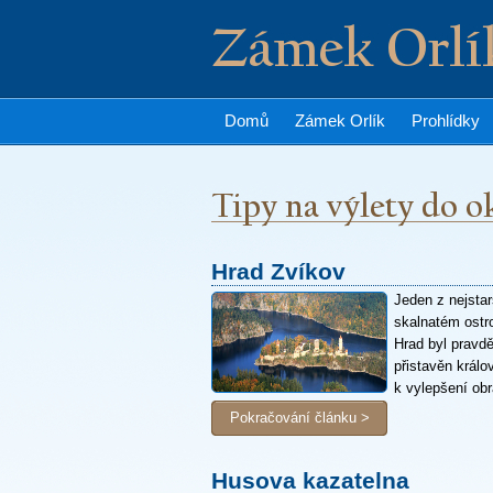
Zámek Orlík
Domů
Zámek Orlík
Prohlídky
Hrad Zvíkov
Jeden z nejsta
skalnatém ostro
Hrad byl pravd
přistavěn král
k vylepšení obr
Pokračování článku >
Husova kazatelna