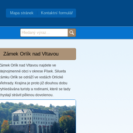
Mapa stránek
Kontaktní formulář
Zámek Orlík nad Vltavou
Zámek Orlík nad Vltavou najdete ve
stejnojmenné obci v okrese Písek. Silueta
zámku Orlík se odráží ve vodách Orlické
přehrady. Krajina je proto již dlouhou dobu
vyhledávána turisty a rodinami, které se tady
chystají strávit pěknou dovolenou.