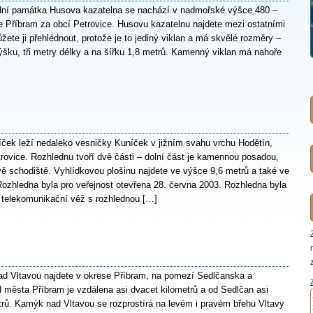
dní památka Husova kazatelna se nachází v nadmořské výšce 480 –
e Příbram za obcí Petrovice. Husovu kazatelnu najdete mezi ostatními
te ji přehlédnout, protože je to jediný viklan a má skvělé rozměry –
ýšku, tři metry délky a na šířku 1,8 metrů. Kamenný viklan má nahoře
ček leží nedaleko vesničky Kuníček v jižním svahu vrchu Hodětín,
rovice. Rozhlednu tvoří dvě části – dolní část je kamennou posadou,
ě schodiště. Vyhlídkovou plošinu najdete ve výšce 9,6 metrů a také ve
Rozhledna byla pro veřejnost otevřena 28. června 2003. Rozhledna byla
 telekomunikační věž s rozhlednou […]
 Vltavou najdete v okrese Příbram, na pomezí Sedlčanska a
 města Příbram je vzdálena asi dvacet kilometrů a od Sedlčan asi
trů. Kamýk nad Vltavou se rozprostírá na levém i pravém břehu Vltavy