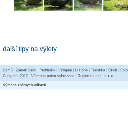
další tipy na výlety
Domů
|
Zámek Orlík
|
Prohlídky
|
Vstupné
|
Historie
|
Turistika
|
Okolí
|
Foto
Copyright 2012 - Všechna práva vyhrazena - Region-tour.cz, s. r. o.
Výměna zpětných odkazů