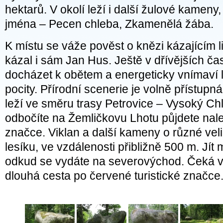
hektarů. V okolí leží i další žulové kameny,
jména – Pecen chleba, Zkamenělá žába.
K místu se váže pověst o knězi kázajícím l
kázal i sám Jan Hus. Ještě v dřívějších č
docházet k obětem a energeticky vnímaví l
pocity. Přírodní scenerie je volně přístup
leží ve směru trasy Petrovice – Vysoký Ch
odbočíte na Žemličkovu Lhotu půjdete nale
značce. Viklan a další kameny o různé vel
lesíku, ve vzdálenosti přibližně 500 m. Jít 
odkud se vydáte na severovýchod. Čeká vá
dlouhá cesta po červené turistické značce