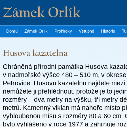
Zámek Orlík
Domů
Zámek Orlík
Prohlídky
Vstupné
Historie
Tu
Chráněná přírodní památka Husova kazate
v nadmořské výšce 480 – 510 m, v okrese
Petrovice. Husovu kazatelnu najdete mezi
nemůžete ji přehlédnout, protože je to jedi
rozměry – dva metry na výšku, tři metry dé
metrů. Kamenný viklan má nahoře místo př
vyhloubenou mísu s rozměry 80 a 60 cm.
bylo vyhlášeno v roce 1977 a zahrnuje roz