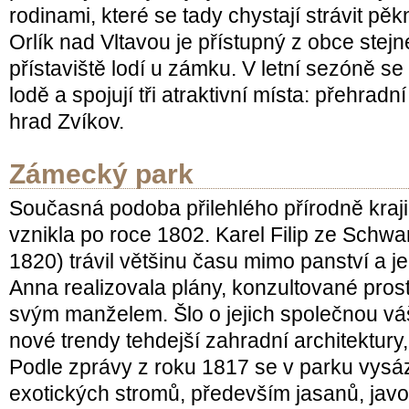
rodinami, které se tady chystají strávit p
Orlík nad Vltavou je přístupný z obce ste
přístaviště lodí u zámku. V letní sezóně se
lodě a spojují tři atraktivní místa: přehradn
hrad Zvíkov.
Zámecký park
Současná podoba přilehlého přírodně kraj
vznikla po roce 1802. Karel Filip ze Schw
1820) trávil většinu času mimo panství a 
Anna realizovala plány, konzultované pros
svým manželem. Šlo o jejich společnou vá
nové trendy tehdejší zahradní architektury,
Podle zprávy z roku 1817 se v parku vysáz
exotických stromů, především jasanů, javor