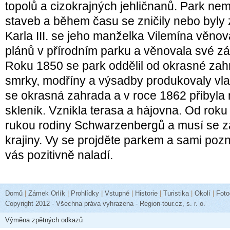
topolů a cizokrajných jehličnanů. Park n
staveb a během času se zničily nebo byly
Karla III. se jeho manželka Vilemína věno
plánů v přírodním parku a věnovala své zá
Roku 1850 se park oddělil od okrasné zah
smrky, modříny a výsadby produkovaly vlas
se okrasná zahrada a v roce 1862 přibyla 
skleník. Vznikla terasa a hájovna. Od roku
rukou rodiny Schwarzenbergů a musí se z
krajiny. Vy se projděte parkem a sami poz
vás pozitivně naladí.
Domů
|
Zámek Orlík
|
Prohlídky
|
Vstupné
|
Historie
|
Turistika
|
Okolí
|
Foto
Copyright 2012 - Všechna práva vyhrazena - Region-tour.cz, s. r. o.
Výměna zpětných odkazů