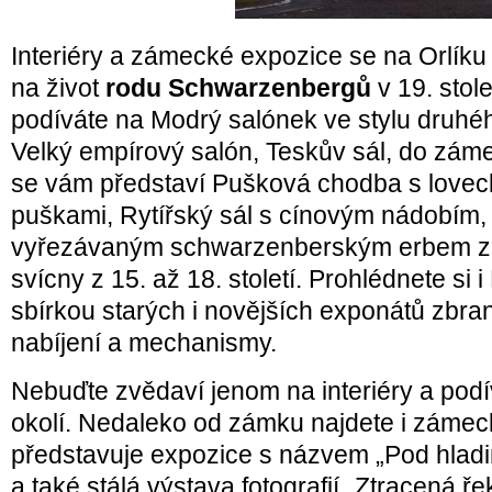
Interiéry a zámecké expozice se na Orlík
na život
rodu Schwarzenbergů
v 19. stol
podíváte na Modrý salónek ve stylu druhé
Velký empírový salón, Teskův sál, do zá
se vám představí Pušková chodba s loveck
puškami, Rytířský sál s cínovým nádobím,
vyřezávaným schwarzenberským erbem z l
svícny z 15. až 18. století. Prohlédnete si i
sbírkou starých i novějších exponátů zbr
nabíjení a mechanismy.
Nebuďte zvědaví jenom na interiéry a podí
okolí. Nedaleko od zámku najdete i zámec
představuje expozice s názvem „Pod hladi
a také stálá výstava fotografií „Ztracená ře