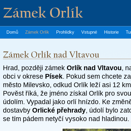
Zámek Orlík
Domů
Zámek Orlík
Prohlídky
Vstupné
Historie
Tu
Hrad, později zámek
Orlík nad Vltavou
, n
obci v okrese
Písek
. Pokud sem chcete zaj
město Milevsko, odkud Orlík leží asi 12 k
Pověst říká, že jméno získal Orlík pro sv
údolím. Vypadal jako orlí hnízdo. Ke změn
dostavby
Orlické přehrady
, údolí bylo z
se tím pádem netyčí vysoko nad hladinou.